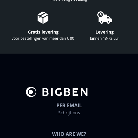
e
n
i
e
Gratis levering
Levering
u
voor bestellingen van meer dan € 80
binnen 48-72 uur
w
s
b
r
i
e
f
PER EMAIL
Schrijf ons
WHO ARE WE?