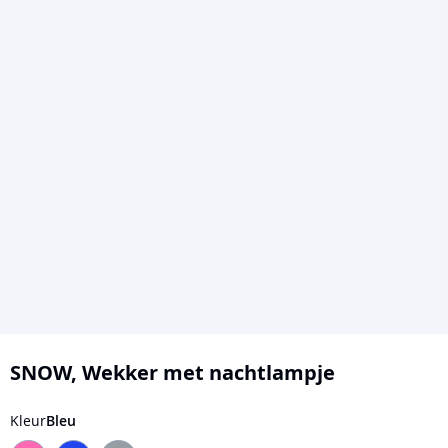
Ga
naar
SNOW, Wekker met nachtlampje
het
begin
Kleur
Bleu
van