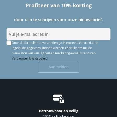
Profiteer van 10% korting
door u in te schrijven voor onze nieuwsbrief.
A
b
Door dit formulier te verzenden ga ik ermee akkoord dat de
o
ingevulde gegevens kunnen worden gebruikt om mij de
n
nieuwsbrieven van Bigben en marketing-e-mails te sturen
n
Vertrouwelijkheidsbeleid
e
Aanmelden
e
r
u
o
p
o
n
Betrouwbaar en veilig
z
100% veilige betaling