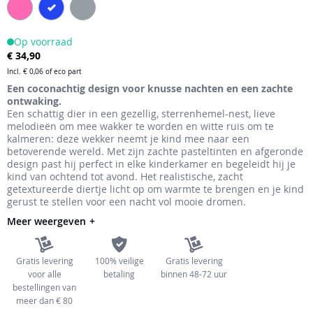
de
afbeeldingen-
Op voorraad
gallerij
€ 34,90
Incl.
€ 0,06
of eco part
Een coconachtig design voor knusse nachten en een zachte
ontwaking.
Een schattig dier in een gezellig, sterrenhemel-nest, lieve
melodieën om mee wakker te worden en witte ruis om te
kalmeren: deze wekker neemt je kind mee naar een
betoverende wereld. Met zijn zachte pasteltinten en afgeronde
design past hij perfect in elke kinderkamer en begeleidt hij je
kind van ochtend tot avond. Het realistische, zacht
getextureerde diertje licht op om warmte te brengen en je kind
gerust te stellen voor een nacht vol mooie dromen.
Meer weergeven
Gratis levering
100% veilige
Gratis levering
voor alle
betaling
binnen 48-72 uur
bestellingen van
meer dan € 80