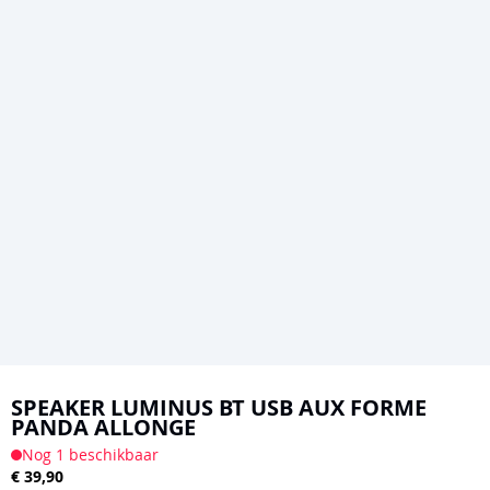
Ga
naar
SPEAKER LUMINUS BT USB AUX FORME
PANDA ALLONGE
het
Nog 1 beschikbaar
begin
€ 39,90
van