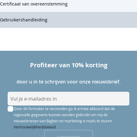
Certificaat van overeenstemming
Gebruikershandleiding
Profiteer van 10% korting
door u in te schrijven voor onze nieuwsbrief.
A
b
Door dit formulier te verzenden ga ik ermee akkoord dat de
o
ingevulde gegevens kunnen worden gebruikt om mij de
n
nieuwsbrieven van Bigben en marketing-e-mails te sturen
n
Vertrouwelijkheidsbeleid
e
Aanmelden