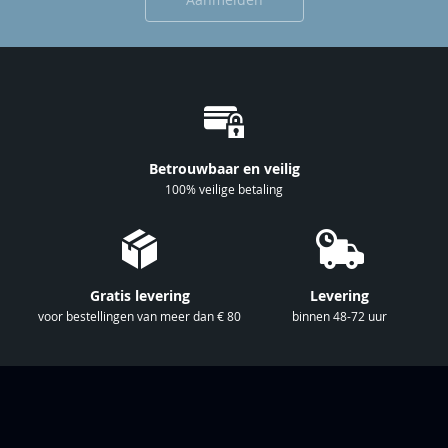
e
r
u
o
p
o
n
Betrouwbaar en veilig
z
100% veilige betaling
e
n
i
e
Gratis levering
Levering
u
voor bestellingen van meer dan € 80
binnen 48-72 uur
w
s
b
r
i