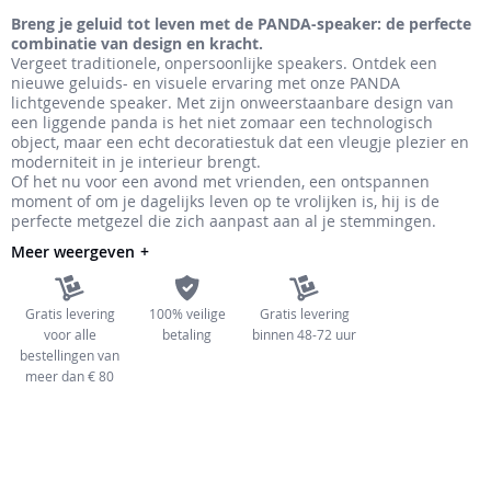
de
Breng je geluid tot leven met de PANDA-speaker: de perfecte
combinatie van design en kracht.
afbeeldingen-
Vergeet traditionele, onpersoonlijke speakers. Ontdek een
gallerij
nieuwe geluids- en visuele ervaring met onze PANDA
lichtgevende speaker. Met zijn onweerstaanbare design van
een liggende panda is het niet zomaar een technologisch
object, maar een echt decoratiestuk dat een vleugje plezier en
moderniteit in je interieur brengt.
Of het nu voor een avond met vrienden, een ontspannen
moment of om je dagelijks leven op te vrolijken is, hij is de
perfecte metgezel die zich aanpast aan al je stemmingen.
Meer weergeven
Gratis levering
100% veilige
Gratis levering
voor alle
betaling
binnen 48-72 uur
bestellingen van
meer dan € 80