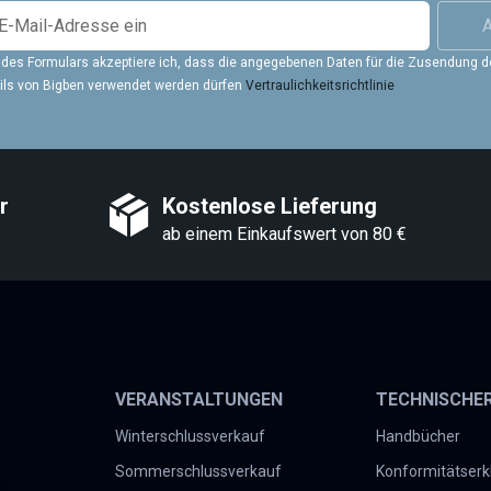
A
des Formulars akzeptiere ich, dass die angegebenen Daten für die Zusendung d
ails von Bigben verwendet werden dürfen
Vertraulichkeitsrichtlinie
r
Kostenlose Lieferung
ab einem Einkaufswert von 80 €
VERANSTALTUNGEN
TECHNISCHE
Winterschlussverkauf
Handbücher
Sommerschlussverkauf
Konformitätserk