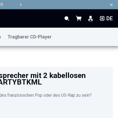
ER
DE
Search
Mein Warenkorb
Search
s
Tragbarer CD-Player
precher mit 2 kabellosen
PARTYBTKML
 des französischen Pop oder des US-Rap zu sein?