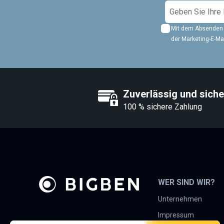
M
e
Mit dem Absenden 
l
der Marketing-E-M
d
e
n
S
Zuverlässig und siche
i
e
100 % sichere Zahlung
s
i
c
h
f
ü
WER SIND WIR?
r
Unternehmen
u
Impressum
n
KONTAKTIEREN SIE UNS