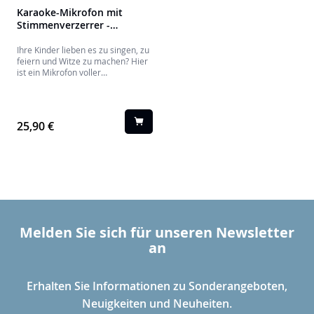
Karaoke-Mikrofon mit
Stimmenverzerrer -
MICVFBL KIDS BIGBEN
Ihre Kinder lieben es zu singen, zu
feiern und Witze zu machen? Hier
ist ein Mikrofon voller
Überraschungen mit einem
variierbaren Design! Mit der
Stimme eines Vogels, eines
Roboters oder sogar eines kleinen
25,90 €
Pandas, wird Ihr Kind Sie mit
seinen originellen Kreationen
gerne zum Lachen bringen.
Melden Sie sich für unseren Newsletter
an
Erhalten Sie Informationen zu Sonderangeboten,
Neuigkeiten und Neuheiten.