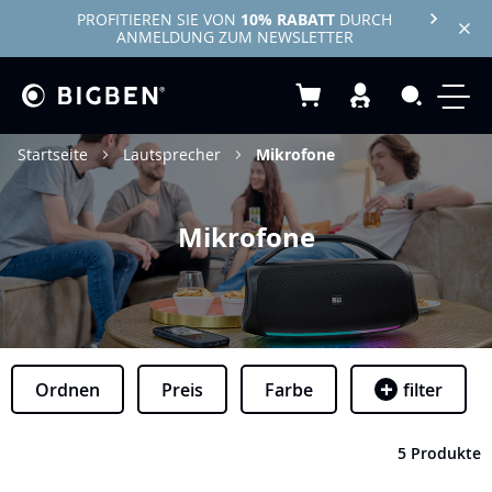
PROFITIEREN SIE VON
10% RABATT
DURCH
ANMELDUNG ZUM NEWSLETTER
Mein Warenkorb
Search
Startseite
Lautsprecher
Mikrofone
Mikrofone
Ordnen
Preis
Farbe
filter
5 Produkte