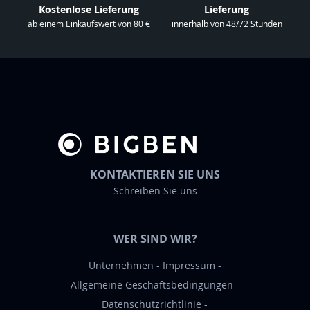
n
Kostenlose Lieferung
Lieferung
s
ab einem Einkaufswert von 80 €
innerhalb von 48/72 Stunden
e
r
e
n
N
e
w
s
KONTAKTIEREN SIE UNS
l
Schreiben Sie uns
e
t
t
WER SIND WIR?
e
r
Unternehmen
Impressum
a
Allgemeine Geschäftsbedingungen
n
Datenschutzrichtlinie