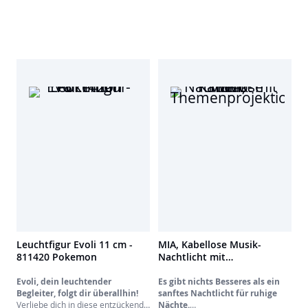
Sicherheit beleben wird.
Birthday, etc.), seinen 8 Melodien
Sein kräftiges Leuchten ist perfekt
und seinen Lichtvariationen schafft
für alle unerschrockenen Trainer.
es schöne Themen, damit die
Dank seiner offiziellen POKEMON-
Nächte Ihres Kindes die schönsten
Handschlaufe kannst du es
werden!
überallhin mitnehmen. An deiner
Entfernen Sie die Kuppel des
Tasche, deinen Schlüsseln oder
Nachtlichtes, um die
deinem Handgelenk befestigt, ist
Projektionseffekte zu vergrößern
es immer bereit, eine
und sich auf schöne Geschichten
"Donnerschock"-Attacke zu
einzulassen.
starten!
Es ist das ultimative Accessoire für
unterwegs für Kinder und
Jugendliche, die ihre
Entschlossenheit und ihre
Leidenschaft für das Pokémon-
Universum zeigen wollen.
Leuchtfigur Evoli 11 cm -
MIA, Kabellose Musik-
811420 Pokemon
Nachtlicht mit
Themenprojektion
Evoli, dein leuchtender
Es gibt nichts Besseres als ein
Begleiter, folgt dir überallhin!
sanftes Nachtlicht für ruhige
Verliebe dich in diese entzückende
Nächte.