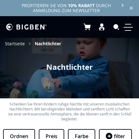
PROFITIEREN SIE VON
10% RABATT
DURCH
ANMELDUNG ZUM NEWSLETTER
Mein Warenkorb
Search
Startseite
Nachtlichter
Nachtlichter
Schenken Sie Ihren Kindern ruhige Nächte mit unseren musikalischen
Nachtlichtern. Mit beruhigenden Melodien und sanftem Licht schaffen
sie eine vertrauensvolle Atmosphäre, die die Kleinen sanft in den Schlaf
begleitet.
Ordnen
Preis
Farbe
filter