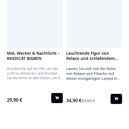
Highlights:
MIA, Wecker & Nachtlicht –
Leuchtende Figur von
RKIDSCAT BIGBEN
Relaxo und schlafendem
Pikachu, 25 cm - Pokemon
811408
Drücken Sie auf ein Ohr, um das
Lassen Sie sich von der Ruhe
Licht zu aktivieren, und drücken
von Relaxo und Pikachu mit
Sie die Arme an den Seiten, um die
dieser einzigartigen Lampe in
Intensität einzustellen. Drücken
den Schlaf wiegen!
Sie das andere Ohr, um den Alarm
zu aktivieren, der zur gewünschten
Zeit ausgelöst wird. Sie können
29,90 €
34,90 €
39,99 €
auch die Lichtintensität der
Uhranzeige auf der Bauchseite
einstellen.