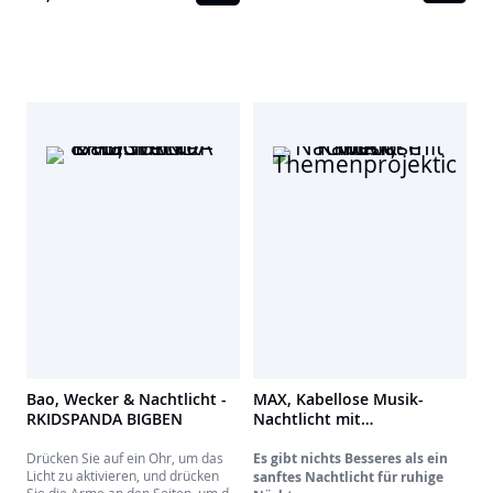
zauberhaften Moment. Das
verwandelt dieser einzigartige
musikalische Nachtlicht wiegt Ihr
Wecker jedes Aufwachen in einen
Kind in einen sanften,
magischen Moment. Das
entspannenden
musikalische Nachtlicht wiegt Ihr
Schlummermoment.
Kind in einen sanften und ruhigen
Schlaf.
Bao, Wecker & Nachtlicht -
MAX, Kabellose Musik-
RKIDSPANDA BIGBEN
Nachtlicht mit
Themenprojektion
Drücken Sie auf ein Ohr, um das
Es gibt nichts Besseres als ein
Licht zu aktivieren, und drücken
sanftes Nachtlicht für ruhige
Sie die Arme an den Seiten, um die