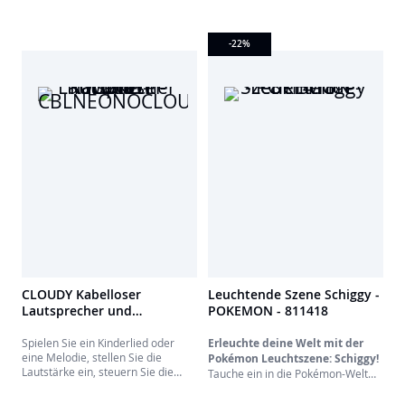
-22
%
CLOUDY Kabelloser
Leuchtende Szene Schiggy -
Lautsprecher und
POKEMON - 811418
Nachtlicht - Wolke -
CBLNEONOCLOUDM
Spielen Sie ein Kinderlied oder
Erleuchte deine Welt mit der
eine Melodie, stellen Sie die
Pokémon Leuchtszene: Schiggy!
Lautstärke ein, steuern Sie die
Tauche ein in die Pokémon-Welt
Helligkeit aus der Ferne... Alles ist
wie nie zuvor! Entdecke Schiggy in
möglich!
einer spektakulären Wasser-