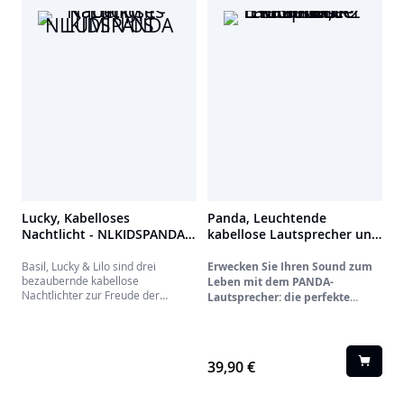
Lucky, Kabelloses
Panda, Leuchtende
Nachtlicht - NLKIDSPANDA
kabellose Lautsprecher und
LUMIN'US
Nachtlicht - BTLSPANDA2
Basil, Lucky & Lilo sind drei
Erwecken Sie Ihren Sound zum
bezaubernde kabellose
Leben mit dem PANDA-
Nachtlichter zur Freude der
Lautsprecher: die perfekte
Kleinsten. Sie werden die Nächte
Verbindung von Design und
Ihres Kindes begleiten und ihm
Leistung.
helfen, friedlich einzuschlafen.
Vergessen Sie traditionelle,
Ideal zur Begleitung von Gute-
unpersönliche Lautsprecher.
39,90 €
Nacht-Geschichten!
Entdecken Sie ein neues Klang-
und Lichterlebnis mit unserem
leuchtenden PANDA-Lautsprecher.