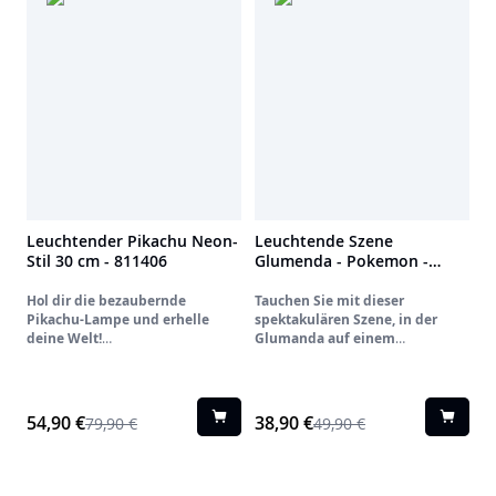
Leuchtender Pikachu Neon-
Leuchtende Szene
Stil 30 cm - 811406
Glumenda - Pokemon -
811402
Hol dir die bezaubernde
Tauchen Sie mit dieser
Pikachu-Lampe und erhelle
spektakulären Szene, in der
deine Welt!
Glumanda auf einem
Bringe eine Dosis guter Laune in
schmelzenden Vulkan thront,
deinen Alltag mit dieser offiziellen
mitten ins Herz der Flammen.
leuchtenden Dekoration in Form
Seine dynamische Beleuchtung
von Pikachu. Sein ikonisches
ahmt die Intensität kochender
54,90 €
38,90 €
79,90 €
49,90 €
Lächeln und sein sanfter Schein
Lava nach und schafft eine
schaffen eine warme und fröhliche
Atmosphäre, die sowohl kraftvoll
Atmosphäre, perfekt für ein
als auch immersiv ist.
Schlafzimmer, ein Büro oder ein
Mit zwei Helligkeitsmodi können