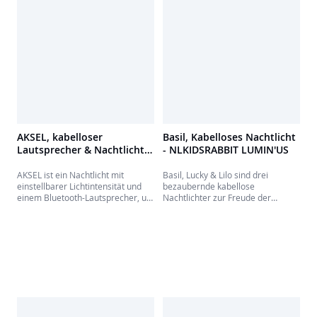
Sie die Magie von Pokémon in Ihr
Zimmer einziehen.
AKSEL, kabelloser
Basil, Kabelloses Nachtlicht
Lautsprecher & Nachtlicht
- NLKIDSRABBIT LUMIN'US
zum dekorieren - BTLSAKSO
AKSEL ist ein Nachtlicht mit
Basil, Lucky & Lilo sind drei
einstellbarer Lichtintensität und
bezaubernde kabellose
einem Bluetooth-Lautsprecher, um
Nachtlichter zur Freude der
Musik zu hören oder Ihren Kindern
Kleinsten. Sie werden die Nächte
Geschichten abzuspielen. Dank
Ihres Kindes begleiten und ihm
der mitgelieferten Aufkleber, die
helfen, friedlich einzuschlafen.
wunderbare Verzierungen
Ideal zur Begleitung von Gute-
ermöglichen, ist es auch ein
Nacht-Geschichten!
lustiger Begleiter für ihre
Abenteuer.