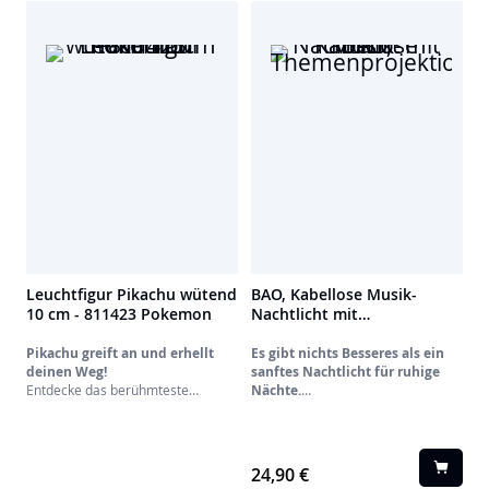
Leuchtfigur Pikachu wütend
BAO, Kabellose Musik-
10 cm - 811423 Pokemon
Nachtlicht mit
Themenprojektion
Pikachu greift an und erhellt
Es gibt nichts Besseres als ein
deinen Weg!
sanftes Nachtlicht für ruhige
Entdecke das berühmteste
Nächte.
Pokémon in einer brandneuen,
Das Bao Nachtlicht ist vielseitig
energiegeladenen Version! Diese
einsetzbar. Mit seinen 13
10 cm große leuchtende Minifigur
projizierbaren Hintergründen
stellt ein wütendes, kampfbereites
(Weltraum, Unterwasserwelt,
24,90 €
Pikachu dar, das deinen Alltag mit
Einhörner, Weihnachten, Happy