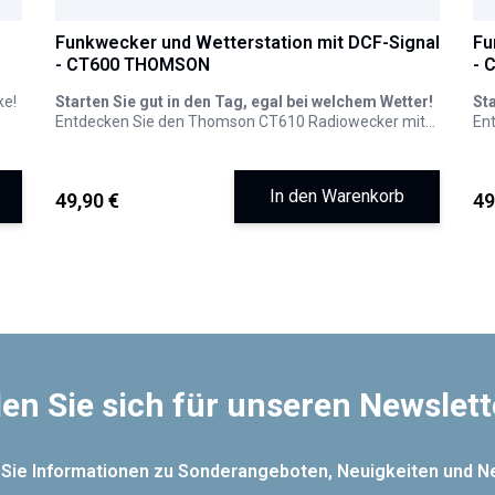
Funkwecker und Wetterstation mit DCF-Signal
Fu
- CT600 THOMSON
- 
ke!
Starten Sie gut in den Tag, egal bei welchem Wetter!
Sta
Entdecken Sie den Thomson CT610 Radiowecker mit
En
Wetterstation, Ihren neuen Verbündeten für einen
Wet
Morgen ohne Überraschungen. Er ist mehr als nur ein
Mor
Wecker und bietet Ihnen einen vollständigen Überblick
Wec
In den Warenkorb
49,90 €
49
über Ihren Tag, noch bevor Sie das Bett verlassen.
übe
en Sie sich für unseren Newslett
 Sie Informationen zu Sonderangeboten, Neuigkeiten und N