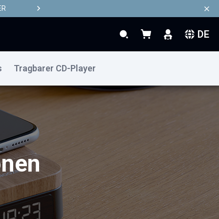
ER
DE
Search
Mein Warenkorb
Search
s
Tragbarer CD-Player
onen