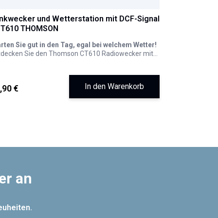
nkwecker und Wetterstation mit DCF-Signal
CT610 THOMSON
rten Sie gut in den Tag, egal bei welchem Wetter!
tdecken Sie den Thomson CT610 Radiowecker mit
terstation, Ihren neuen Verbündeten für einen
gen ohne Überraschungen. Er ist mehr als nur ein
ker und bietet Ihnen einen vollständigen Überblick
In den Warenkorb
,90 €
r Ihren Tag, noch bevor Sie das Bett verlassen.
er an
euheiten.