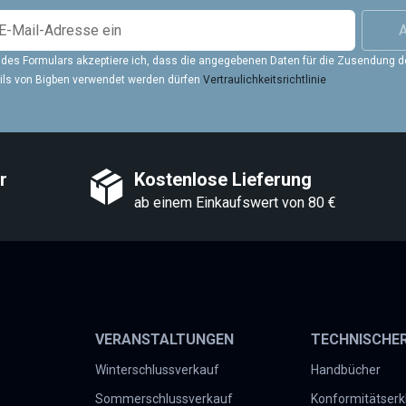
A
des Formulars akzeptiere ich, dass die angegebenen Daten für die Zusendung d
ails von Bigben verwendet werden dürfen
Vertraulichkeitsrichtlinie
r
Kostenlose Lieferung
ab einem Einkaufswert von 80 €
VERANSTALTUNGEN
TECHNISCHE
Winterschlussverkauf
Handbücher
Sommerschlussverkauf
Konformitätserk