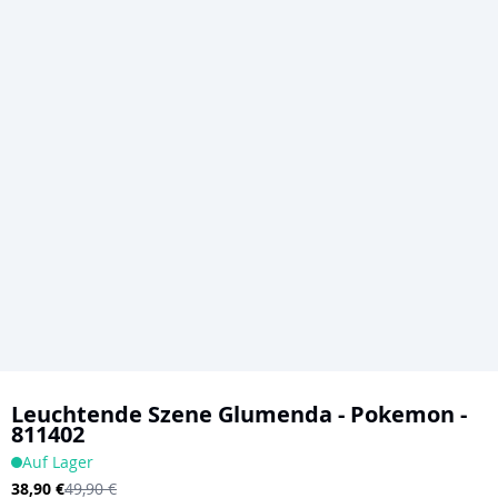
Zum
Anfang
Leuchtende Szene Glumenda - Pokemon -
811402
der
Auf Lager
Bildgalerie
38,90 €
49,90 €
springen