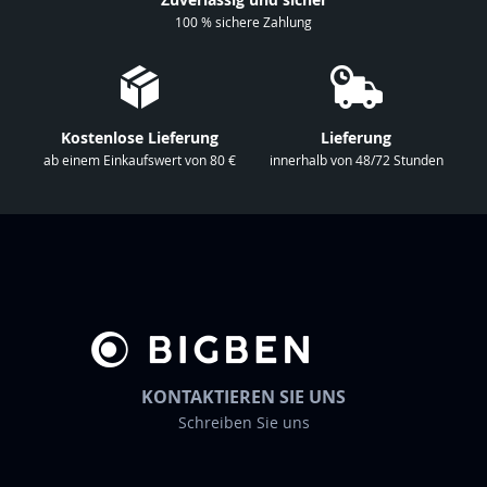
f
100 % sichere Zahlung
ü
r
u
n
Kostenlose Lieferung
Lieferung
s
ab einem Einkaufswert von 80 €
innerhalb von 48/72 Stunden
e
r
e
n
N
e
w
s
KONTAKTIEREN SIE UNS
l
Schreiben Sie uns
e
t
t