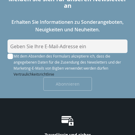
an
Erhalten Sie Informationen zu Sonderangeboten,
Neuigkeiten und Neuheiten.
M
e
Mit dem Absenden des Formulars akzeptiere ich, dass die
l
angegebenen Daten für die Zusendung des Newsletters und der
d
Marketing-E-Mails von Bigben verwendet werden dürfen
e
Vertraulichkeitsrichtlinie
n
Abonnieren
S
i
e
s
i
c
h
Zuverlässig und sicher