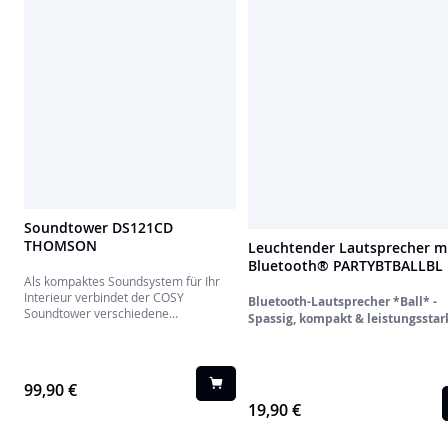
Soundtower DS121CD
THOMSON
Leuchtender Lautsprecher m
Bluetooth® PARTYBTBALLBL
Als kompaktes Soundsystem für Ihr
Interieur verbindet der COSY
Bluetooth-Lautsprecher *Ball* -
Soundtower verschiedene
Spassig, kompakt & leistungsstar
Audiowiedergabemöglichkeiten mit
ansprechendem Design.
99,90 €
19,90 €