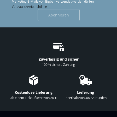
Marketing-E-Mails von Bigben verwendet werden dürfen
e
Vertraulichkeitsrichtlinie
n
Abonnieren
S
i
e
s
i
c
h
Zuverlässig und sicher
f
100 % sichere Zahlung
ü
r
u
n
Kostenlose Lieferung
Lieferung
s
ab einem Einkaufswert von 80 €
innerhalb von 48/72 Stunden
e
r
e