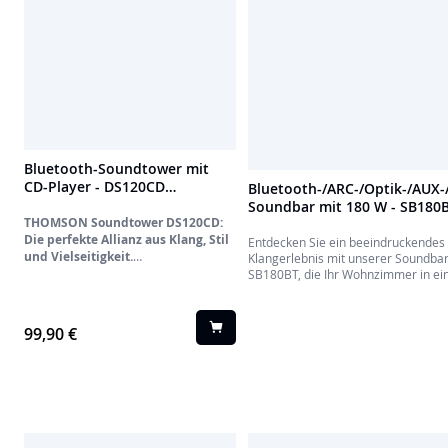
Bluetooth-Soundtower mit
CD-Player - DS120CD
Bluetooth-/ARC-/Optik-/AUX-
THOMSON
Soundbar mit 180 W - SB180
THOMSON Soundtower DS120CD:
THOMSON
Die perfekte Allianz aus Klang, Stil
Entdecken Sie ein beeindruckendes
und Vielseitigkeit.
Klangerlebnis mit unserer Soundba
Entdecken Sie Ihre gesamte Musik
SB180BT, die Ihr Wohnzimmer in ei
neu mit dem THOMSON Soundtower
wahres Klangkino verwandelt. Hier 
DS120CD. Entwickelt für
Sie eine detaillierte Beschreibung d
Musikliebhaber, die keine
Funktionen:
99,90 €
Kompromisse eingehen wollen,
kombiniert er ein elegantes vertikales
Design, eine umhüllende
Klangleistung und eine umfassende
Konnektivität, um zum Herzstück
Ihres Wohnbereichs zu werden.