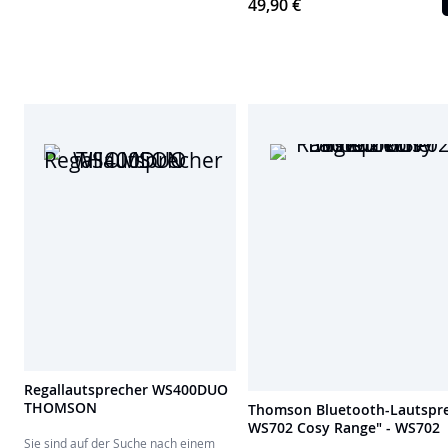
49,90 €
Lautsprechers
, mit dem Sie Ihre
Lieblingsplaylists kabellos streamen
können. Sein LCD-Display mit Dimmer
zeigt wichtige Informationen auf
einen Blick an, während die Autoscan-
Funktion und der
Speicher für 50
Sender
Ihnen einen schnellen Zugriff
auf Ihre Lieblingsradiosender
ermöglichen. – Wachen Sie sanft mit
seinem
Doppelalarm
auf und
schließen Sie Ihre Geräte über den
3,5-mm-AUX-IN-Eingang an. Ein
Retro-Juwel mit moderner Leistung!
Regallautsprecher WS400DUO
THOMSON
Thomson Bluetooth-Lautspr
WS702 Cosy Range" - WS702
Sie sind auf der Suche nach einem