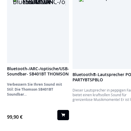
Bluetooth-/ARC-/optische/USB-
Soundbar- SB401BT THOMSON
Bluetooth®-Lautsprecher PO
PARTYBTSPBLO
Verbessern Sie Ihren Sound mit
Stil: Die Thomson SB401BT
Dieser Lautsprecher in peppigen F
Soundbar
bietet einen kraftvollen Sound für
Entdecken Sie die perfekte
grenzenlose Musikmomente! Er ist l
Verschmelzung von anspruchsvollem
kompakt und wird mit einem Akku
Design und kraftvollem Klang mit der
betrieben, sodass Sie alle Ihre Inhal
Thomson SB401BT Soundbar.
streamen können.
99,90 €
Ummantelt von einer schicken,
holzbeschichteten weißen Oberfläche,
ist diese stilvolle Soundbar so