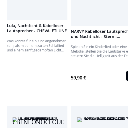
Lula, Nachtlicht & Kabelloser
Lautsprecher - CHEVALETLUNE
NARVY Kabelloser Lautsprec
und Nachtlicht - Stern -
Was könnte für ein Kind angenehmer
CBLNEONOSTARM
sein, als mit einem zarten Schlaflied
Spielen Sie ein Kinderlied oder eine
und einem sanft gedämpften Licht
Melodie, stellen Sie die Lautstärke e
einzuschlafen? Eine beruhigende
steuern Sie die Helligkeit aus der Fe
Wirkung, die auch Eltern schätzen
Alles ist möglich!
werden.
59,90 €