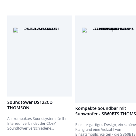
konzipiert, dass sie jede moderne
Wohnkultur ergänzt und gleichzeitig
ein unvergessliches Klangerlebnis
bietet.
Soundtower DS122CD
THOMSON
Kompakte Soundbar mit
Subwoofer - SB60BTS THOM
Als kompaktes Soundsystem für Ihr
Interieur verbindet der COSY
Ein einzigartiges Design, ein schöne
Soundtower verschiedene
Klang und eine Vielzahl von
Audiowiedergabemöglichkeiten mit
Einsatzmöglichkeiten - die SB60BTS 