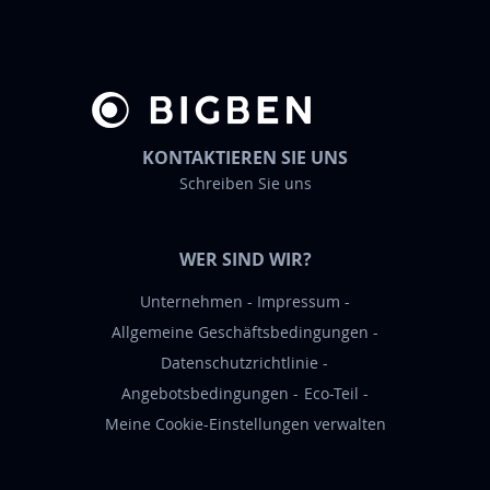
n
N
e
w
s
KONTAKTIEREN SIE UNS
l
Schreiben Sie uns
e
t
t
WER SIND WIR?
e
r
Unternehmen
Impressum
a
Allgemeine Geschäftsbedingungen
n
Datenschutzrichtlinie
:
Angebotsbedingungen
Eco-Teil
Meine Cookie-Einstellungen verwalten