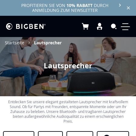
PROFITIEREN SIE VON
10% RABATT
DURCH
ANMELDUNG ZUM NEWSLETTER
Mein Warenkorb
Search
Startseite
Lautsprecher
Lautsprecher
Entdecken Sie unsere elegant gestalteten Lautsprecher mit kraftvollem
Sound. Ob für Partys mit Freunden, entspannte Momente oder um Ihr
Zuhause zu beleben. Unsere Bluetooth- und tragbaren Lautsprecher
bieten außergewöhnliche Audioqualität zu einem erschwinglichen
Preis.