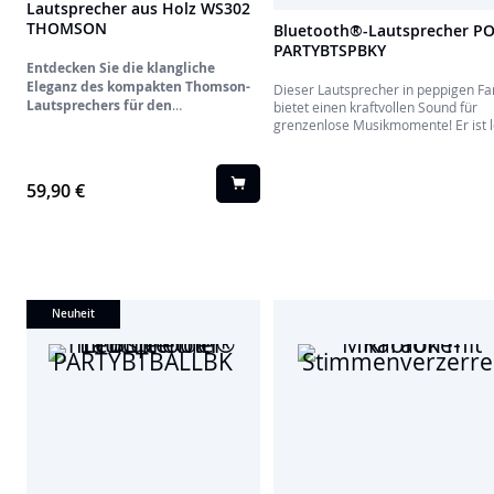
Lautsprecher aus Holz WS302
THOMSON
Bluetooth®-Lautsprecher PO
PARTYBTSPBKY
Entdecken Sie die klangliche
Eleganz des kompakten Thomson-
Dieser Lautsprecher in peppigen F
Lautsprechers für den
bietet einen kraftvollen Sound für
Wohnbereich!
grenzenlose Musikmomente! Er ist l
kompakt und wird mit einem Akku
betrieben, sodass Sie alle Ihre Inhal
streamen können.
59,90 €
Neuheit