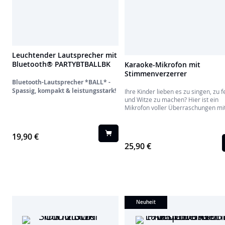
Leuchtender Lautsprecher mit
Bluetooth® PARTYBTBALLBK
Karaoke-Mikrofon mit
Stimmenverzerrer
Bluetooth-Lautsprecher *BALL* -
Spassig, kompakt & leistungsstark!
Ihre Kinder lieben es zu singen, zu f
und Witze zu machen? Hier ist ein
Mikrofon voller Überraschungen mi
einem variierbaren Design! Mit der
Stimme eines Vogels, eines Roboter
sogar eines kleinen Pandas, wird Ihr
19,90 €
Sie mit seinen originellen Kreatione
25,90 €
gerne zum Lachen bringen.
Neuheit