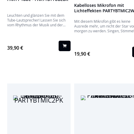
Kabelloses Mikrofon mit
Lichteffekten PARTYBTMIC2
Leuchten und glänzen Sie mit dem
Tube-Lautsprecher! Lassen Sie sich
Mit diesem Mikrofon gibt es keine
vom Rhythmus der Musik und der
Ausrede mehr, um nicht der Star vo
farbigen Beleuchtung des Gehäuses
morgen zu werden. Singen, Stimmef
mitreißen, denn tolle Tonqualität ist
hinzufügen und vieles mehr..
garantiert. Die elegante
Stoffbespannung und der Tragegriff
39,90 €
zum Aufhängen verleihen ihm einen
19,90 €
eleganten Touch!