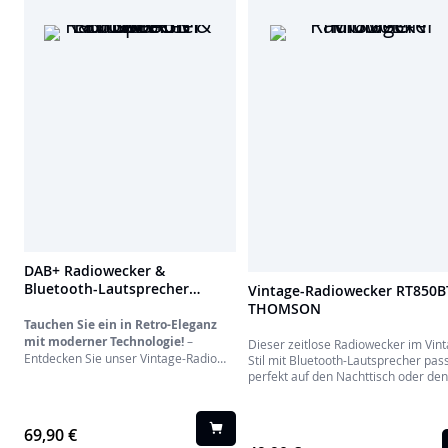
DAB+ Radiowecker &
Bluetooth-Lautsprecher
Vintage-Radiowecker RT850B
RT850DABBT THOMSON
THOMSON
Tauchen Sie ein in Retro-Eleganz
mit moderner Technologie!
–
Dieser zeitlose Radiowecker im Vin
Entdecken Sie unser Vintage-Radio
Stil mit Bluetooth-Lautsprecher pas
DAB+ & FM
, das den Charme der
perfekt auf den Nachttisch oder den
Vergangenheit mit der digitalen
Schreibtisch.
Klarheit der Gegenwart verbindet.
Genießen Sie kristallklaren Klang
69,90 €
dank des integrierten
Bluetooth-