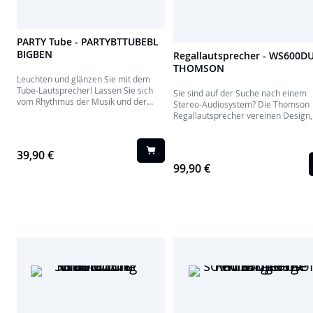
PARTY Tube - PARTYBTTUBEBL
BIGBEN
Regallautsprecher - WS600D
THOMSON
Leuchten und glänzen Sie mit dem
Tube-Lautsprecher! Lassen Sie sich
Sie sind auf der Suche nach einem
vom Rhythmus der Musik und der
Stereo-Audiosystem? Die Thomson
farbigen Beleuchtung des Gehäuses
Regallautsprecher vereinen Design,
mitreißen, denn tolle Tonqualität ist
akustische Leistung und vielfältige
garantiert. Die elegante
Einsatzmöglichkeiten. Egal, ob Sie d
Stoffbespannung und der Tragegriff
Lautsprecher allein über Bluetooth
39,90 €
zum Aufhängen verleihen ihm einen
verwenden oder an einen Plattenspi
99,90 €
eleganten Touch!
oder eine Mikroanlage anschließen,
dieses Lautsprecherset passt perfek
jede Wohnung.