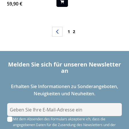
59,90 €
Seite
Seite
Zurück
Seite
Sie lesen gerade die Seite
1
2
Melden Sie sich für unseren Newsletter
an
Erhalten Sie Informationen zu Sonderangeboten,
Neuigkeiten und Neuheiten.
M
e
Mit dem Absenden des Formulars akzeptiere ich, dass die
l
angegebenen Daten für die Zusendung des Newsletters und der
d