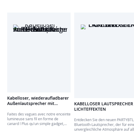
Kabelloser, wiederaufladbarer
Außenlautsprecher mit
KABELLOSER LAUTSPRECHER
Beleuchtung – Ente -
LICHTEFFEKTEN
BTLSDUCK
Faites des vagues avec notre enceinte
lumineuse sans fil en forme de
Entdecken Sie den neuen PARTYBTL
canard ! Plus qu'un simple gadget,
Bluetooth-Lautsprecher, der für ein
c'est le compagnon idéal pour
unvergleichliche Atmosphäre auf al
transformer chaque baignade en une