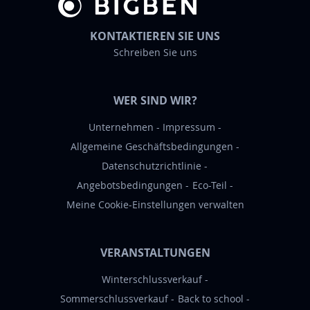
w
s
KONTAKTIEREN SIE UNS
l
Schreiben Sie uns
e
t
t
WER SIND WIR?
e
r
Unternehmen
Impressum
a
Allgemeine Geschäftsbedingungen
n
Datenschutzrichtlinie
:
Angebotsbedingungen
Eco-Teil
Meine Cookie-Einstellungen verwalten
VERANSTALTUNGEN
Winterschlussverkauf
Sommerschlussverkauf
Back to school