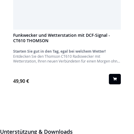
Funkwecker und Wetterstation mit DCF-Signal -
CT610 THOMSON
Starten Sie gut in den Tag, egal bei welchem Wetter!
Entdecken Sie den Thomson CT610 Radiowecker mit
Wetterstation, Ihren neuen Verbündeten für einen Morgen ohne
Überraschungen. Er ist mehr als nur ein Wecker und bietet Ihnen
einen vollständigen Überblick über Ihren Tag, noch bevor Sie das
Bett verlassen.
49,90 €
Unterstützung & Downloads