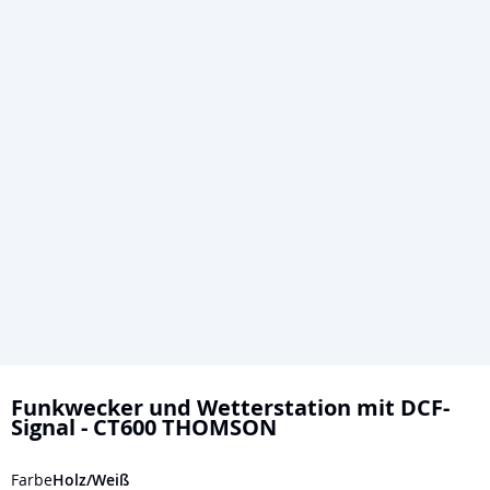
Zum
Anfang
Funkwecker und Wetterstation mit DCF-
Signal - CT600 THOMSON
der
Bildgalerie
Farbe
Holz/Weiß
springen