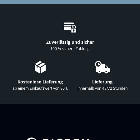
i
e
s
i
c
h
Zuverlässig und sicher
f
100 % sichere Zahlung
ü
r
u
n
Kostenlose Lieferung
Lieferung
s
ab einem Einkaufswert von 80 €
innerhalb von 48/72 Stunden
e
r
e
n
N
e