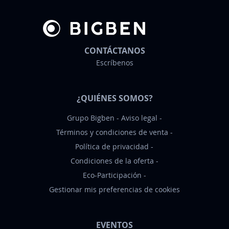
í
n
d
e
CONTÁCTANOS
n
Escríbenos
o
t
¿QUIÉNES SOMOS?
i
c
Grupo Bigben
Aviso legal
i
Términos y condiciones de venta
a
Política de privacidad
s
Condiciones de la oferta
:
Eco-Participación
Gestionar mis preferencias de cookies
EVENTOS