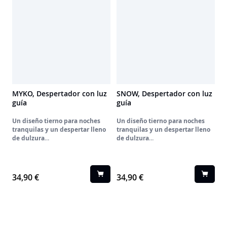
MYKO, Despertador con luz
SNOW, Despertador con luz
guía
guía
Un diseño tierno para noches
Un diseño tierno para noches
tranquilas y un despertar lleno
tranquilas y un despertar lleno
de dulzura
de dulzura
Un adorable animal en un
Un adorable animal en un
acogedor nidito estrellado,
acogedor nidito estrellado,
melodías infantiles para
melodías infantiles para
despertarlos y ruidos blancos para
despertarlos y ruidos blancos para
34,90 €
34,90 €
calmarlos: este despertador NEST
calmarlos: este despertador NEST
transporta a tu hijo a un mundo
transporta a tu hijo a un mundo
maravilloso. Con sus suaves
maravilloso. Con sus suaves
colores pastel y su diseño
colores pastel y su diseño
redondeado, es el complemento
redondeado, es el complemento
perfecto para la habitación de
perfecto para la habitación de