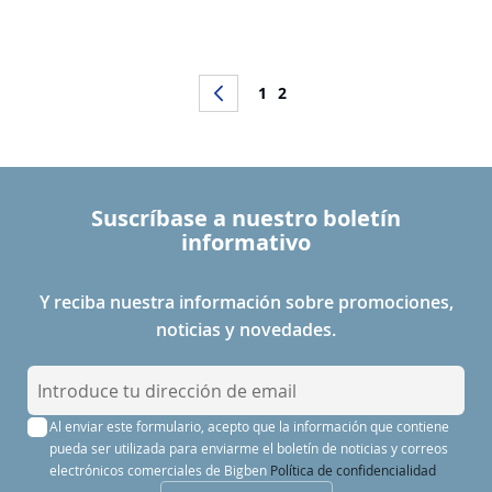
transporta a tu hijo a un mundo
maravilloso. Con sus suaves
colores pastel y su diseño
redondeado, es el complemento
perfecto para la habitación de
Página
Página
Anterior
Página
Actualmente estás leyendo 
1
2
cualquier niño y le acompañará de
la mañana a la noche. El realista
animalito de silicona se ilumina
para aportar suavidad y
tranquilizar a tu hijo para que
duerma y tenga agradables
sueños.
Suscríbase a nuestro boletín
informativo
Y reciba nuestra información sobre promociones,
noticias y novedades.
I
n
Al enviar este formulario, acepto que la información que contiene
s
pueda ser utilizada para enviarme el boletín de noticias y correos
c
electrónicos comerciales de Bigben
Política de confidencialidad
r