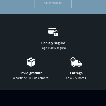
Suscribirse
í
b
a
s
e
a
n
Fiable y seguro
u
Pago 100 % seguro
e
s
t
r
Envío gratuito
Entrega
o
a partir de 80 € de compra.
en 48/72 horas.
b
o
l
e
t