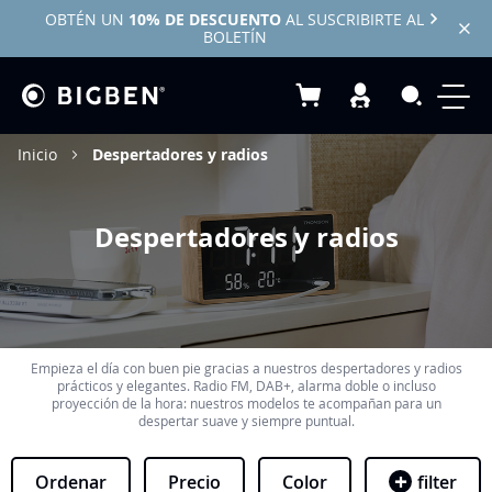
OBTÉN UN
10% DE DESCUENTO
AL SUSCRIBIRTE AL
BOLETÍN
Mi cesta
Search
Inicio
Despertadores y radios
Despertadores y radios
Empieza el día con buen pie gracias a nuestros despertadores y radios
prácticos y elegantes. Radio FM, DAB+, alarma doble o incluso
proyección de la hora: nuestros modelos te acompañan para un
despertar suave y siempre puntual.
Ordenar
Precio
Color
filter