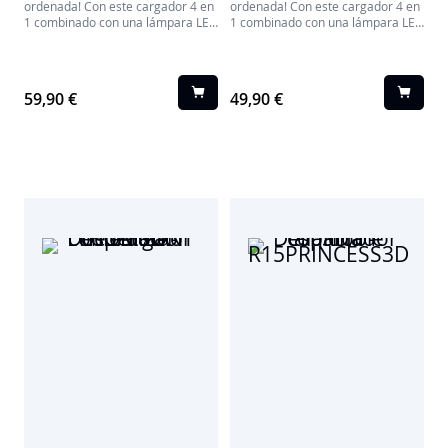
ordenada! Con este cargador 4 en
ordenada! Con este cargador 4 en
1 combinado con una lámpara LED
1 combinado con una lámpara LED
y un despertador, tienes el
y un despertador, tienes el
compañero perfecto para
compañero perfecto para
aprovechar al máximo el espacio
aprovechar al máximo el espacio
en cualquier mueble.
en cualquier mueble.
59,90 €
49,90 €