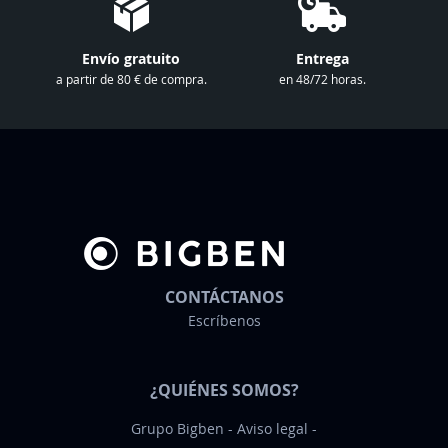
t
r
Envío gratuito
Entrega
o
a partir de 80 € de compra.
en 48/72 horas.
b
o
l
e
t
í
n
d
e
CONTÁCTANOS
n
Escríbenos
o
t
¿QUIÉNES SOMOS?
i
c
Grupo Bigben
Aviso legal
i