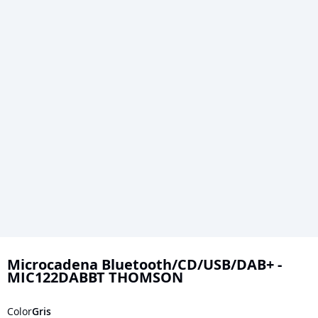
Saltar
al
Microcadena Bluetooth/CD/USB/DAB+ -
MIC122DABBT THOMSON
comienzo
de
Color
Gris
la