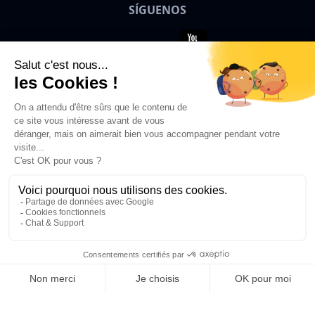
SÍGUENOS
Bigben News
ES
© 2026 Bigben – Todos los derechos
reservados.