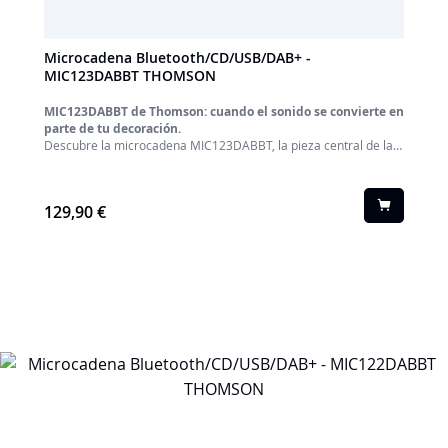
Microcadena Bluetooth/CD/USB/DAB+ -
MIC123DABBT THOMSON
MIC123DABBT de Thomson: cuando el sonido se convierte en
parte de tu decoración.
Descubre la microcadena MIC123DABBT, la pieza central de la
nueva Colección COSY de Thomson. Más que un simple equipo
de audio, es un auténtico objeto de diseño pensado para
integrarse con elegancia y calidez en tu hogar. Sus cuidados
acabados y su estilo atemporal lo convierten en el compañero
129,90 €
ideal para crear una atmósfera acogedora y musical en tu salón.