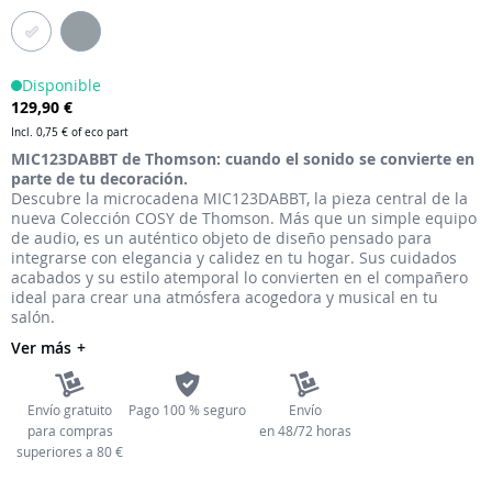
galería
de
imágenes
Disponible
129,90 €
Incl.
0,75 €
of eco part
MIC123DABBT de Thomson: cuando el sonido se convierte en
parte de tu decoración.
Descubre la microcadena MIC123DABBT, la pieza central de la
nueva Colección COSY de Thomson. Más que un simple equipo
de audio, es un auténtico objeto de diseño pensado para
integrarse con elegancia y calidez en tu hogar. Sus cuidados
acabados y su estilo atemporal lo convierten en el compañero
ideal para crear una atmósfera acogedora y musical en tu
salón.
Ver más
Envío gratuito
Pago 100 % seguro
Envío
para compras
en 48/72 horas
superiores a 80 €