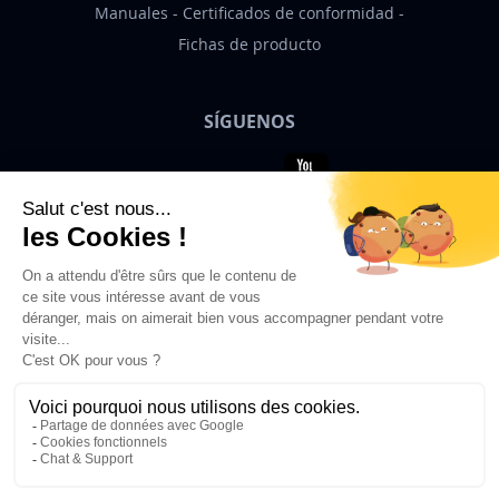
Manuales
Certificados de conformidad
Fichas de producto
SÍGUENOS
Bigben News
ES
© 2026 Bigben – Todos los derechos
reservados.