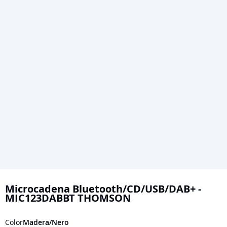
Saltar
al
Microcadena Bluetooth/CD/USB/DAB+ -
MIC123DABBT THOMSON
comienzo
de
Color
Madera/Nero
la