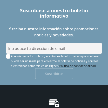
Suscríbase a nuestro boletín
informativo
Y reciba nuestra información sobre promociones,
noticias y novedades.
I
n
Al enviar este formulario, acepto que la información que contiene
s
pueda ser utilizada para enviarme el boletín de noticias y correos
c
electrónicos comerciales de Bigben
Política de confidencialidad
r
Suscribirse
í
b
a
s
e
a