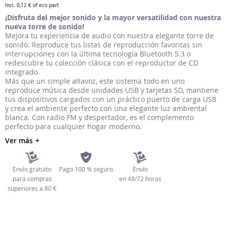
Incl.
0,12 €
of eco part
galería
¡Disfruta del mejor sonido y la mayor versatilidad con nuestra
de
nueva torre de sonido!
imágenes
Mejora tu experiencia de audio con nuestra elegante torre de
sonido. Reproduce tus listas de reproducción favoritas sin
interrupciones con la última tecnología Bluetooth 5.3 o
redescubre tu colección clásica con el reproductor de CD
integrado.
Más que un simple altavoz, este sistema todo en uno
reproduce música desde unidades USB y tarjetas SD, mantiene
tus dispositivos cargados con un práctico puerto de carga USB
y crea el ambiente perfecto con una elegante luz ambiental
blanca. Con radio FM y despertador, es el complemento
perfecto para cualquier hogar moderno.
Ver más
Envío gratuito
Pago 100 % seguro
Envío
para compras
en 48/72 horas
superiores a 80 €