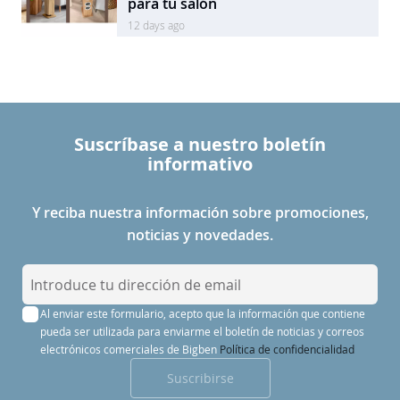
para tu salón
12 days ago
Suscríbase a nuestro boletín
informativo
Y reciba nuestra información sobre promociones,
noticias y novedades.
I
n
Al enviar este formulario, acepto que la información que contiene
s
pueda ser utilizada para enviarme el boletín de noticias y correos
c
electrónicos comerciales de Bigben
Política de confidencialidad
r
Suscribirse
í