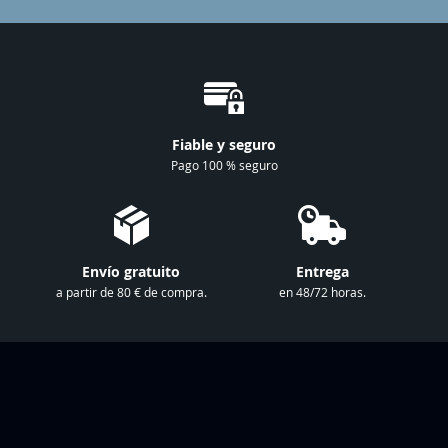
b
a
s
e
a
n
Fiable y seguro
u
Pago 100 % seguro
e
s
t
r
Envío gratuito
Entrega
o
a partir de 80 € de compra.
en 48/72 horas.
b
o
l
e
t
í