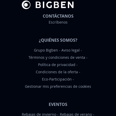
n
d
e
CONTÁCTANOS
n
Escríbenos
o
t
¿QUIÉNES SOMOS?
i
c
Grupo Bigben
Aviso legal
i
Términos y condiciones de venta
a
Política de privacidad
s
Condiciones de la oferta
:
Eco-Participación
Gestionar mis preferencias de cookies
EVENTOS
Rebajas de invierno
Rebajas de verano