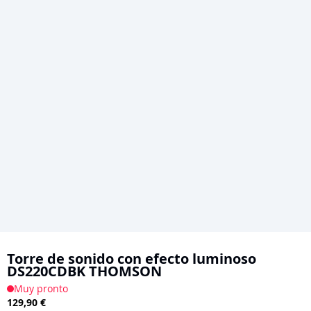
Saltar
al
Torre de sonido con efecto luminoso
DS220CDBK THOMSON
comienzo
Muy pronto
de
129,90 €
la