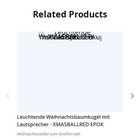
Related Products
Leuchtende Weihnachtsbaumkugel mit
Leu
Lautsprecher - XMASBALLRED EPOK
Lau
Weihnachtszauber zum Greifen nah!
Weihn