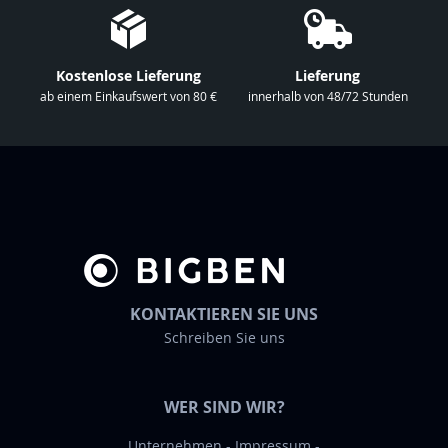
r
u
n
Kostenlose Lieferung
Lieferung
s
ab einem Einkaufswert von 80 €
innerhalb von 48/72 Stunden
e
r
e
n
N
e
w
s
KONTAKTIEREN SIE UNS
l
Schreiben Sie uns
e
t
t
WER SIND WIR?
e
r
Unternehmen
Impressum