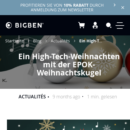
PROFITIEREN SIE VON
10% RABATT
DURCH
ANMELDUNG ZUM NEWSLETTER
Mein Warenkorb
Search
Startseite
Blog
Actualités
Ein High-Tech-Weihnachten mit der EPOK-Weihnachtskugel
Ein High-Tech-Weihnachten
mit der EPOK-
Weihnachtskugel
ACTUALITÉS
9 months ago
1 min. gelesen