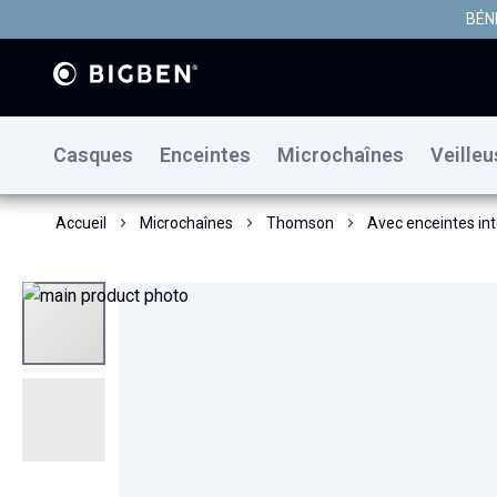
BÉN
Casques
Enceintes
Microchaînes
Veille
Accueil
Microchaînes
Thomson
Avec enceintes in
Skip
to
the
end
of
the
images
gallery