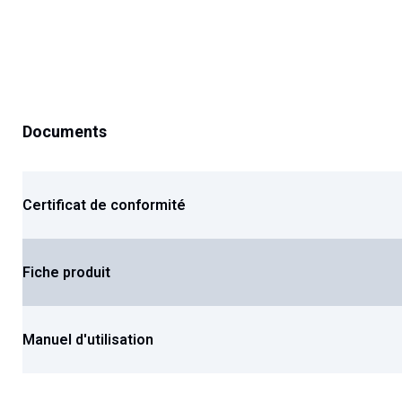
to
the
beginning
of
the
images
Documents
gallery
Certificat de conformité
Fiche produit
Manuel d'utilisation