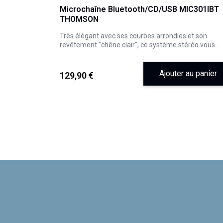
Microchaîne Bluetooth/CD/USB MIC301IBT
THOMSON
Très élégant avec ses courbes arrondies et son
revêtement "chêne clair", ce système stéréo vous
permet d'écouter vos musiques en Bluetooth, sur cl
USB, grâce à un lecteur MP3 branché en AUX-IN, sur
ou à la radio. Branchez également une platine vinyle
Ajouter au panier
129,90 €
RCA pour profiter de cette écoute particulière
qu'offrent les vinyles. Vous pourrez recharger votre
smartphone par induction ou en USB. Doté d'une
puissance musicale de 60W, cet ensemble vous offr
de nombreuses possibilités d'écoute.