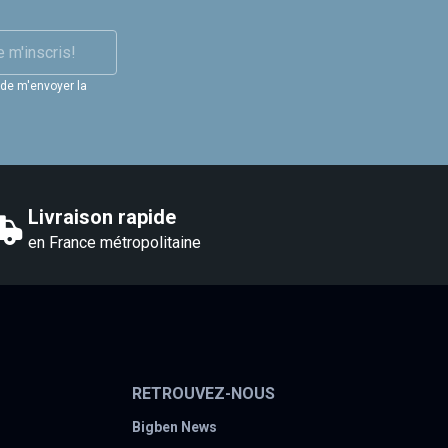
e m'inscris!
 de m'envoyer la
Livraison rapide
en France métropolitaine
RETROUVEZ-NOUS
Bigben News