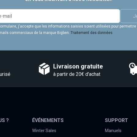
J
rmulaire, j'accepte que les informations saisies soient utilisées pour permettre
 emails commerciaux de la marque Bigben.
Traitement des données
Livraison gratuite
urisé
à partir de 20€ d'achat
US ?
ÉVÉNEMENTS
SUPPORT
Winter Sales
Manuels