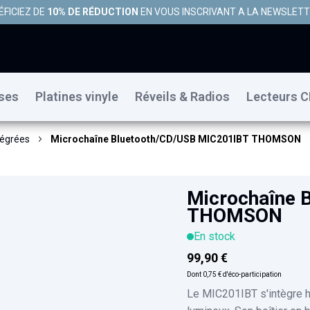
ÉFICIEZ DE
10% DE RÉDUCTION
EN VOUS INSCRIVANT A LA NEWSLET
uses
Platines vinyle
Réveils & Radios
Lecteurs C
tégrées
Microchaîne Bluetooth/CD/USB MIC201IBT THOMSON
Microchaîne 
THOMSON
En stock
99,90 €
Dont
0,75 €
d'éco-participation
Le MIC201IBT s'intègre h