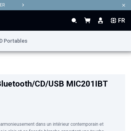
TER
FR
Rechercher
Mon panier
Rechercher
D Portables
99,90 €
Ajouter au panier
Bluetooth/CD/USB MIC201IBT
armonieusement dans un intérieur contemporain et