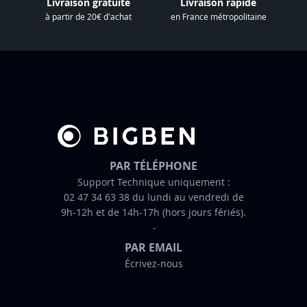
Livraison gratuite
Livraison rapide
l
à partir de 20€ d'achat
en France métropolitaine
e
t
t
r
e
d
’
i
n
PAR TÉLÉPHONE
f
Support Technique uniquement :
02 47 34 63 38 du lundi au vendredi de
o
9h-12h et de 14h-17h (hors jours fériés).
r
m
PAR EMAIL
a
Écrivez-nous
t
i
o