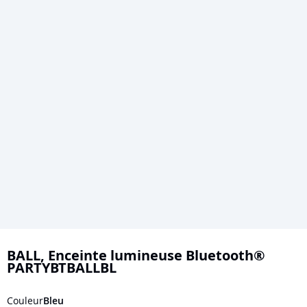
Skip
to
BALL, Enceinte lumineuse Bluetooth®
PARTYBTBALLBL
the
beginning
Couleur
Bleu
of