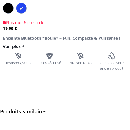
the
images
gallery
Plus que 6 en stock
19,90 €
Enceinte Bluetooth *Boule* – Fun, Compacte & Puissante !
Voir plus
Livraison gratuite
100% sécurisé
Livraison rapide
Reprise de votre
ancien produit
Produits similaires