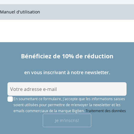
Manuel d'utilisation
Bénéficiez de 10% de réduction
en vous inscrivant à notre newsletter.
I
n
En soumettant ce formulaire, j'accepte que les informations saisies
s
soient utilisées pour permettre de m'envoyer la newsletter et les
c
emails commerciaux de la marque Bigben.
Traitement des données
r
Je m'inscris!
i
p