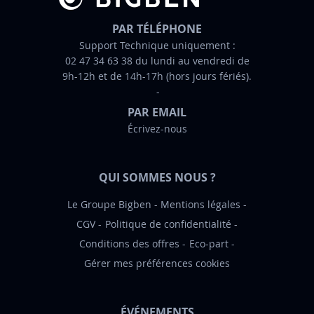
i
n
PAR TÉLÉPHONE
f
Support Technique uniquement :
02 47 34 63 38 du lundi au vendredi de
o
9h-12h et de 14h-17h (hors jours fériés).
r
m
PAR EMAIL
a
Écrivez-nous
t
i
o
QUI SOMMES NOUS ?
n
:
Le Groupe Bigben
Mentions légales
CGV
Politique de confidentialité
Conditions des offres
Eco-part
Gérer mes préférences cookies
ÉVÉNEMENTS