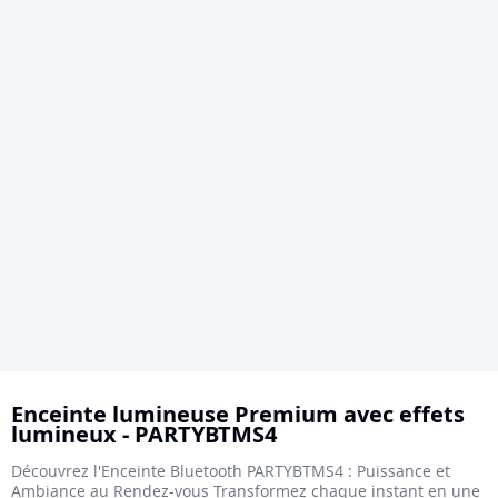
Skip
to
Enceinte lumineuse Premium avec effets
lumineux - PARTYBTMS4
the
beginning
Découvrez l'Enceinte Bluetooth PARTYBTMS4 : Puissance et
Ambiance au Rendez-vous Transformez chaque instant en une
of