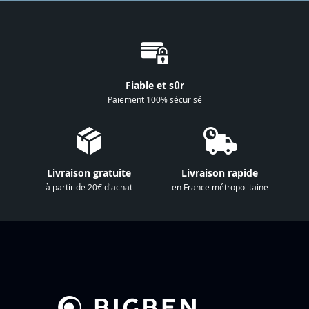
t
i
o
n
à
Fiable et sûr
n
Paiement 100% sécurisé
o
t
r
e
Livraison gratuite
Livraison rapide
l
à partir de 20€ d'achat
en France métropolitaine
e
t
t
r
e
d
’