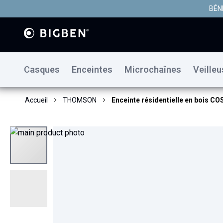
BÉN
Casques
Enceintes
Microchaînes
Veille
Accueil
THOMSON
Enceinte résidentielle en bois 
Skip
to
the
end
of
the
images
gallery