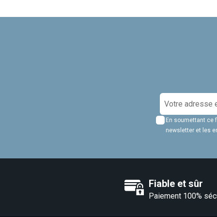
I
n
En soumettant ce fo
s
newsletter et les
c
r
i
p
Fiable et sûr
t
i
Paiement 100% séc
o