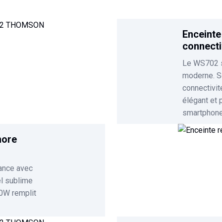
Enceinte
connecti
Le WS702 s'
moderne. S
connectivit
élégant et 
smartphone
nore
mance avec
el sublime
0W remplit