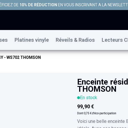
ÉFICIEZ DE
10% DE RÉDUCTION
EN VOUS INSCRIVANT A LA NEWSLET
uses
Platines vinyle
Réveils & Radios
Lecteurs C
COSY - WS702 THOMSON
Enceinte rési
THOMSON
En stock
99,90 €
Dont
0,75 €
d'éco-participation
Voici une belle enceinte 