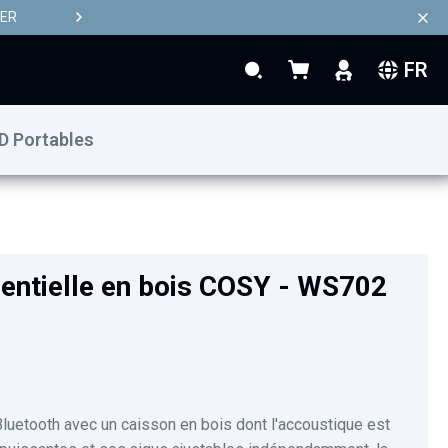
TER
FR
Rechercher
Mon panier
Rechercher
D Portables
99,90 €
Ajouter au panier
dentielle en bois COSY - WS702
Bluetooth avec un caisson en bois dont l'accoustique est