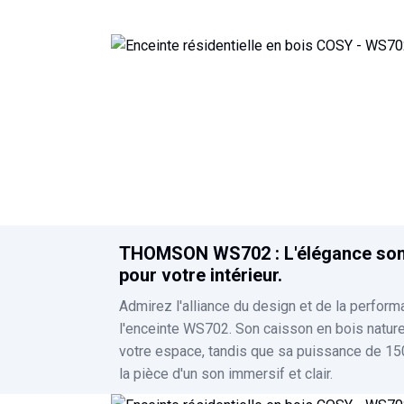
to
the
beginning
of
the
images
gallery
THOMSON WS702 : L'élégance so
pour votre intérieur.
Admirez l'alliance du design et de la perfor
l'enceinte WS702. Son caisson en bois natur
votre espace, tandis que sa puissance de 15
la pièce d'un son immersif et clair.