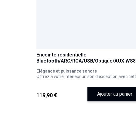
Enceinte résidentielle
Bluetooth/ARC/RCA/USB/Optique/AUX WS8
THOMSON
Élégance et puissance sonore
Offrez à votre intérieur un son d’exception avec cet
enceinte en bois au design raffiné, sublimée par une
façade en tissu. Profitez d’une connectivité avancé
avec Bluetooth 5.3, des entrées multiples (TV Audio,
Ajouter au panier
119,90 €
optique, RCA…) et un égaliseur ajustable pour une
immersion totale. Avec 150 W de puissance et une
télécommande incluse, chaque note prend vie dans
votre salon.