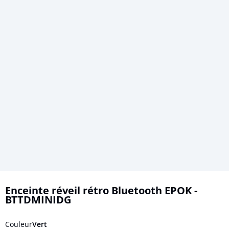
Skip
to
Enceinte réveil rétro Bluetooth EPOK -
BTTDMINIDG
the
beginning
Couleur
Vert
of