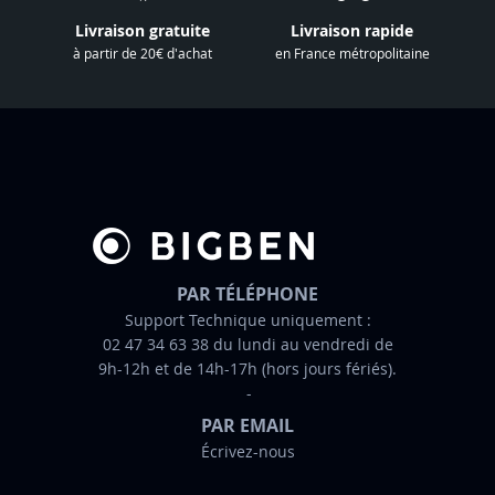
e
Livraison gratuite
Livraison rapide
l
à partir de 20€ d'achat
en France métropolitaine
e
t
t
r
e
d
’
i
n
PAR TÉLÉPHONE
f
Support Technique uniquement :
02 47 34 63 38 du lundi au vendredi de
o
9h-12h et de 14h-17h (hors jours fériés).
r
m
PAR EMAIL
a
Écrivez-nous
t
i