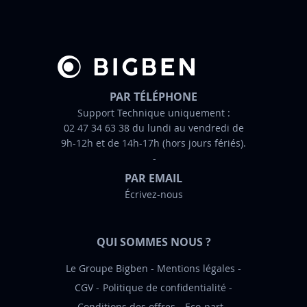
r
e
d
’
i
n
PAR TÉLÉPHONE
f
Support Technique uniquement :
02 47 34 63 38 du lundi au vendredi de
o
9h-12h et de 14h-17h (hors jours fériés).
r
m
PAR EMAIL
a
Écrivez-nous
t
i
o
QUI SOMMES NOUS ?
n
:
Le Groupe Bigben
Mentions légales
CGV
Politique de confidentialité
Conditions des offres
Eco-part