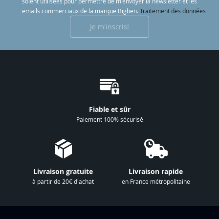
soient utilisées pour permettre de m'envoyer la newsletter et les
c
emails commerciaux de la marque Bigben.
Traitement des données
r
Je m'inscris!
i
p
t
i
o
n
à
Fiable et sûr
n
Paiement 100% sécurisé
o
t
r
e
Livraison gratuite
Livraison rapide
l
à partir de 20€ d'achat
en France métropolitaine
e
t
t