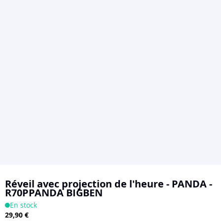
Skip
to
Réveil avec projection de l'heure - PANDA -
R70PPANDA BIGBEN
the
En stock
beginning
29,90 €
of