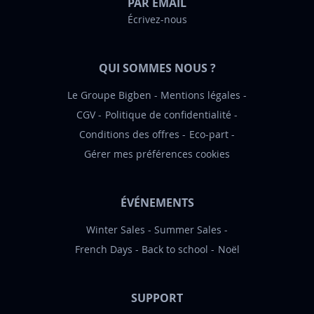
PAR EMAIL
a
Écrivez-nous
t
i
o
QUI SOMMES NOUS ?
n
:
Le Groupe Bigben
Mentions légales
CGV
Politique de confidentialité
Conditions des offres
Eco-part
Gérer mes préférences cookies
ÉVÉNEMENTS
Winter Sales
Summer Sales
French Days
Back to school
Noël
SUPPORT