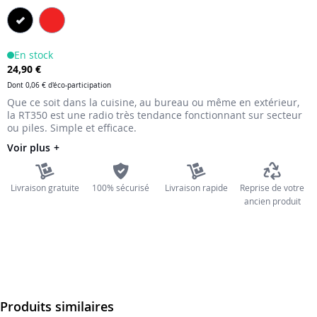
the
images
gallery
En stock
24,90 €
Dont
0,06 €
d'éco-participation
Que ce soit dans la cuisine, au bureau ou même en extérieur,
la RT350 est une radio très tendance fonctionnant sur secteur
ou piles. Simple et efficace.
Voir plus
Livraison gratuite
100% sécurisé
Livraison rapide
Reprise de votre
ancien produit
Produits similaires