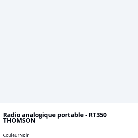
Skip
to
Radio analogique portable - RT350
THOMSON
the
beginning
Couleur
Noir
of