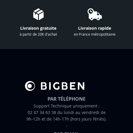
o
t
r
e
Livraison gratuite
Livraison rapide
l
à partir de 20€ d'achat
en France métropolitaine
e
t
t
r
e
d
’
i
n
PAR TÉLÉPHONE
f
Support Technique uniquement :
02 47 34 63 38 du lundi au vendredi de
o
9h-12h et de 14h-17h (hors jours fériés).
r
m