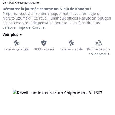
Dont
0,21 €
d'éco-participation
the
Démarrez la journée comme un Ninja de Konoha !
images
Préparez-vous à affronter chaque matin avec l'énergie de
gallery
Naruto Uzumaki ! Ce réveil lumineux officiel Naruto Shippuden
est l'accessoire indispensable pour tous les fans du plus
célèbre ninja de Konoha.
Voir plus
Livraison gratuite
100% sécurisé
Livraison rapide
Reprise de votre
ancien produit