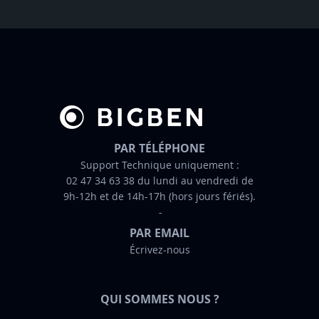
e
t
t
r
e
d
’
i
n
PAR TÉLÉPHONE
f
Support Technique uniquement :
02 47 34 63 38 du lundi au vendredi de
o
9h-12h et de 14h-17h (hors jours fériés).
r
m
PAR EMAIL
a
Écrivez-nous
t
i
o
QUI SOMMES NOUS ?
n