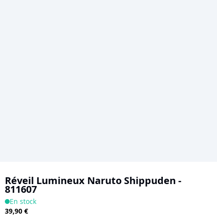
Skip
to
Réveil Lumineux Naruto Shippuden -
811607
the
En stock
beginning
39,90 €
of