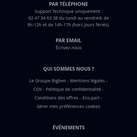
n
PAR TÉLÉPHONE
f
Support Technique uniquement :
02 47 34 63 38 du lundi au vendredi de
o
9h-12h et de 14h-17h (hors jours fériés).
r
m
PAR EMAIL
a
Écrivez-nous
t
i
o
QUI SOMMES NOUS ?
n
:
Le Groupe Bigben
Mentions légales
CGV
Politique de confidentialité
Conditions des offres
Eco-part
Gérer mes préférences cookies
ÉVÉNEMENTS