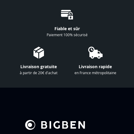
i
o
n
à
Fiable et sûr
n
Paiement 100% sécurisé
o
t
r
e
Livraison gratuite
Livraison rapide
l
à partir de 20€ d'achat
en France métropolitaine
e
t
t
r
e
d
’
i