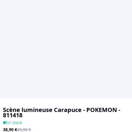
Skip
to
Scène lumineuse Carapuce - POKEMON -
811418
the
En stock
beginning
38,90 €
49,90 €
of