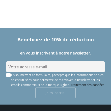
Bénéficiez de 10% de réduction
en vous inscrivant à notre newsletter.
I
n
En soumettant ce formulaire, j'accepte que les informations saisies
s
soient utilisées pour permettre de m'envoyer la newsletter et les
c
emails commerciaux de la marque Bigben.
Traitement des données
r
Je m'inscris!
i
p
t