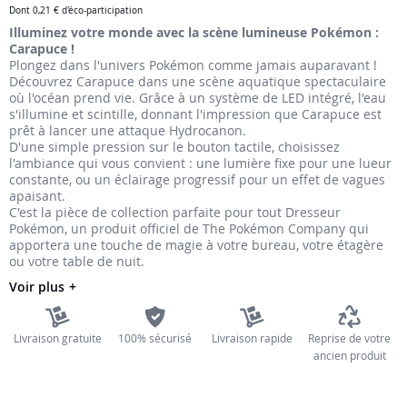
Dont
0,21 €
d'éco-participation
the
Illuminez votre monde avec la scène lumineuse Pokémon :
images
Carapuce !
gallery
Plongez dans l'univers Pokémon comme jamais auparavant !
Découvrez Carapuce dans une scène aquatique spectaculaire
où l'océan prend vie. Grâce à un système de LED intégré, l'eau
s'illumine et scintille, donnant l'impression que Carapuce est
prêt à lancer une attaque Hydrocanon.
D'une simple pression sur le bouton tactile, choisissez
l'ambiance qui vous convient : une lumière fixe pour une lueur
constante, ou un éclairage progressif pour un effet de vagues
apaisant.
C'est la pièce de collection parfaite pour tout Dresseur
Pokémon, un produit officiel de The Pokémon Company qui
apportera une touche de magie à votre bureau, votre étagère
ou votre table de nuit.
Voir plus
Livraison gratuite
100% sécurisé
Livraison rapide
Reprise de votre
ancien produit